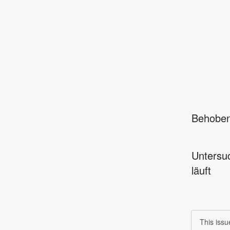
Behobe
Untersu
läuft
This iss