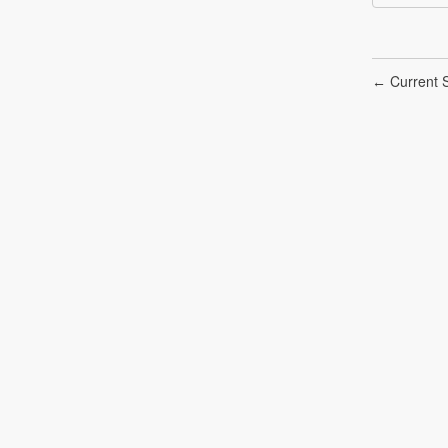
Current S
←