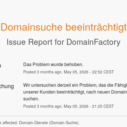
Domainsuche beeinträchtigt
Issue Report for DomainFactory
n
Das Problem wurde behoben.
Posted
3
months ago.
May
05
,
2026
-
22:52
CEST
chung
Wir untersuchen derzeit ein Problem, das die Fähigk
unserer Kunden beeinträchtigt, nach neuen Domai
suchen.
Posted
3
months ago.
May
05
,
2026
-
21:25
CEST
ue affected: Domain-Dienste (Domain-Suche).